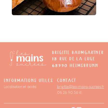
BRIGITTE BAUMGARTNER
18
RUE DE LA LUGE
68990
HEIMSBRUNN
INFORMATIONS UTILES
CONTACT
Localisation et accès
brigitte@les-mains-sucrees.fr
06 26 90 56 41